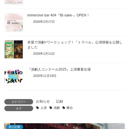
immersive bar 404『咲-sake-』OPEN！
2026年2月17日
本屋で演劇×ワークショップ！『トラベル』公演情報を公開し
ました
2026年1月11日
『演劇人コンクール2025』上演審査出場
2025年11月19日
お知らせ
、
記録
カテゴリー
上演
演劇
舞台
タグ
前の記事