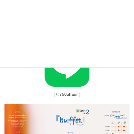
リ
ン
（@cre_soraida）
ク
グ
公式LINE
リ
ッ
ド
カ
ラ
ム
ア
イ
テ
ム
リ
ン
（@750uhaun）
ク