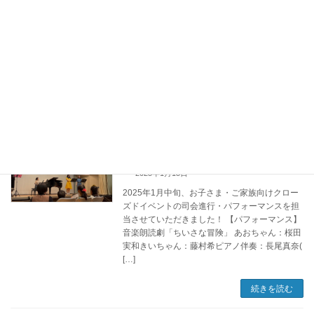
〈上演の場〉を探るシリーズvol.2としてお送り
するのは、creationそらあいだ主宰・清水ひな
た作・演出のオリジナル作品『buffet』。床面
積110平米・天井高4mの会場を使い、時間と空
間、記憶が重なり混ざり合う観劇体験をお届け
します。
続きを読む
音楽劇「ちいさな冒険」上演・イベント
お知らせ
進行を担当しました
2025年1月13日
2025年1月中旬、お子さま・ご家族向けクロー
ズドイベントの司会進行・パフォーマンスを担
当させていただきました！ 【パフォーマンス】
音楽朗読劇「ちいさな冒険」 あおちゃん：桜田
実和きいちゃん：藤村希ピアノ伴奏：長尾真奈(
[…]
続きを読む